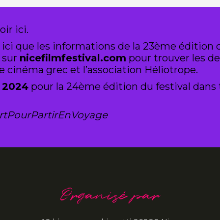
r ici.
i que les informations de la 23ème édition d
 sur
nicefilmfestival.com
pour trouver les de
 cinéma grec et l’association Héliotrope.
e 2024
pour la 24ème édition du festival dans t
rtPourPartirEnVoyage
Organisé par