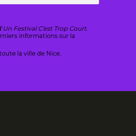
’
Un Festival C’est Trop Court
.
rniers informations sur la
oute la ville de Nice.