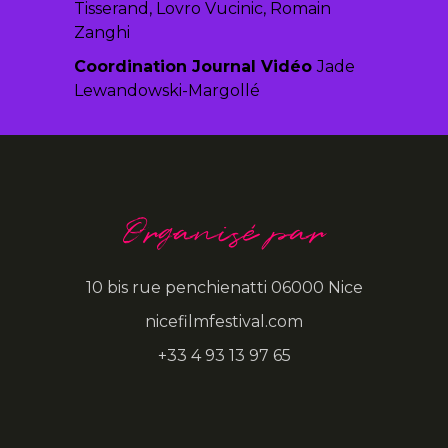
Tisserand, Lovro Vucinic, Romain
Zanghi
Coordination Journal Vidéo
Jade
Lewandowski-Margollé
Organisé par
10 bis rue penchienatti 06000 Nice
nicefilmfestival.com
+33 4 93 13 97 65