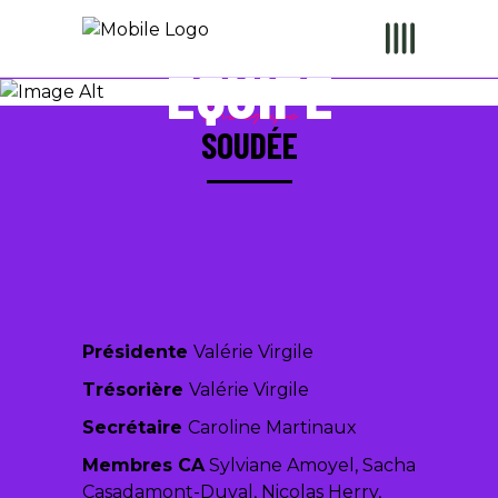
ÉQUIPE
Une équipe
SOUDÉE
Présidente
Valérie Virgile
Trésorière
Valérie Virgile
Secrétaire
Caroline Martinaux
Membres CA
Sylviane Amoyel, Sacha
Casadamont-Duval, Nicolas Herry,