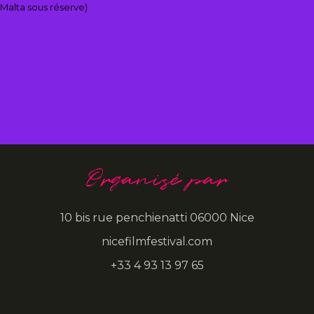
Malta sous réserve)
Organisé par
10 bis rue penchienatti 06000 Nice
nicefilmfestival.com
+33 4 93 13 97 65