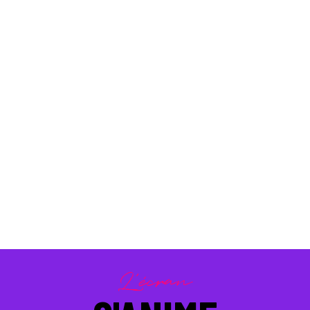
ÉDITION 2023
NICE SHORT MEETING (PRO)
IT DE L’ANI
L'écran