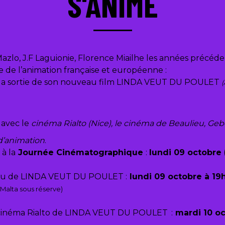
S'ANIME
lo, J.F Laguionie, Florence Miailhe les années précédent
 de l’animation française et européenne :
de la sortie de son nouveau film LINDA VEUT DU POULET
(
 avec le
cinéma Rialto (Nice), le cinéma de Beaulieu, Ge
d’animation
.
à la
Journée Cinématographique
:
lundi 09 octobre
ieu de LINDA VEUT DU POULET
:
lundi 09 octobre à 19
Malta sous réserve)
cinéma Rialto de LINDA VEUT DU POULET
:
mardi 10 o