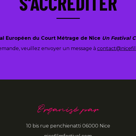
S'ACCRÉDITER
al Européen du Court Métrage de Nice
Un Festival C
emande, veuillez envoyer un message à
contact@nicefil
Organisé par
10 bis rue penchienatti 06000 Nice