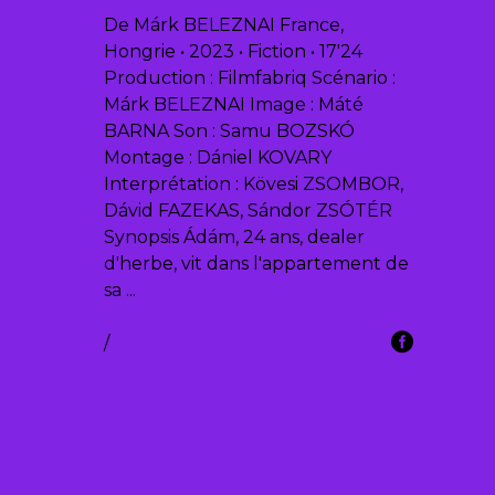
De Márk BELEZNAI France,
Hongrie • 2023 • Fiction • 17'24
Production : Filmfabriq Scénario :
Márk BELEZNAI Image : Máté
BARNA Son : Samu BOZSKÓ
Montage : Dániel KOVARY
Interprétation : Kövesi ZSOMBOR,
Dávid FAZEKAS, Sándor ZSÓTÉR
Synopsis Ádám, 24 ans, dealer
d'herbe, vit dans l'appartement de
sa
/