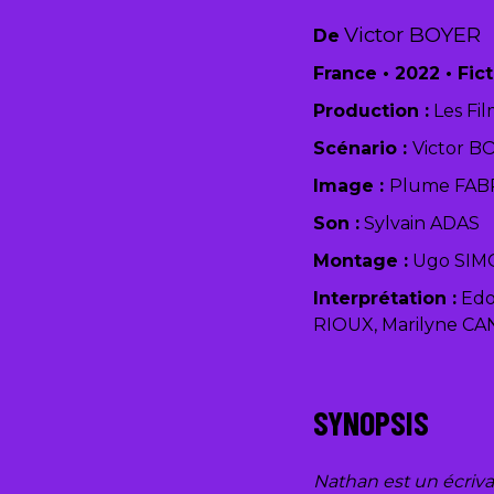
Victor BOYER
De
France
•
2022
•
Fic
Production :
Les Fi
Scénario :
Victor B
Image :
Plume FAB
Son :
Sylvain ADAS
Montage :
Ugo SIM
Interprétation :
Edo
RIOUX, Marilyne C
SYNOPSIS
Nathan est un écrivai