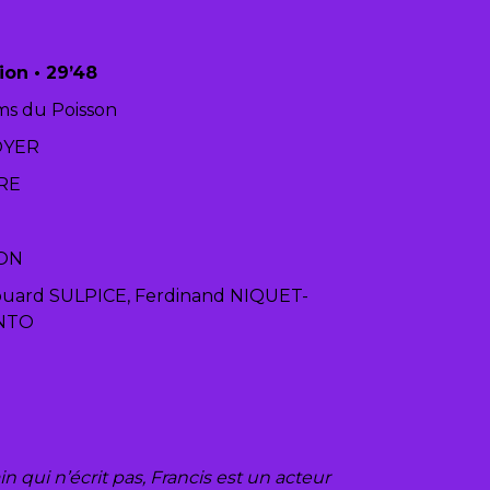
tion
• 29
’48
lms du Poisson
OYER
RE
ON
uard SULPICE, Ferdinand NIQUET-
ANTO
n qui n’écrit pas, Francis est un acteur