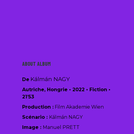
/
ABOUT ALBUM
Kálmán NAGY
De
Autriche, Hongrie
•
2022
•
Fiction
•
21’53
Production :
Film Akademie Wien
Scénario :
Kálmán NAGY
Image :
Manuel PRETT