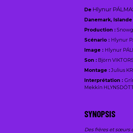
Hlynur PÁLM
De
Danemark, Islande 
Production :
Snowg
Scénario :
Hlynur 
Image :
Hlynur PA
Son :
Björn VIKTO
Montage :
Julius 
Interprétation :
Grí
Mekkín HLYNSDÓT
SYNOPSIS
Des frères et sœurs