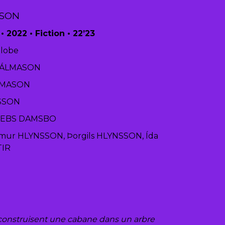
ASON
•
2022
•
Fiction
• 22’23
lobe
PÁLMASON
́LMASON
RSSON
KREBS DAMSBO
mur HLYNSSON, Þorgils HLYNSSON, Ída
TIR
 construisent une cabane dans un arbre