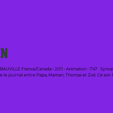
EN
UVILLE France/Canada • 2011 • Animation • 7’47 Synopsi
 lire le journal entre Papa, Maman, Thomas et Zoé. Ce soir-