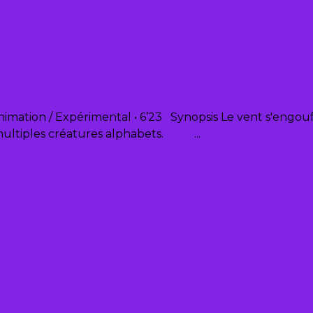
imation / Expérimental • 6’23 Synopsis Le vent s'engouff
de multiples créatures alphabets.