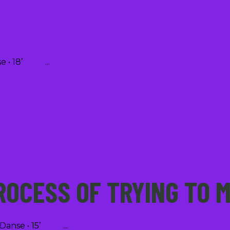
anse • 18’
ROCESS OF TRYING TO 
 • Danse • 15’