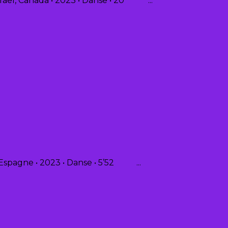
raël, Canada • 2023 • Danse • 20’
 Espagne • 2023 • Danse • 5’52