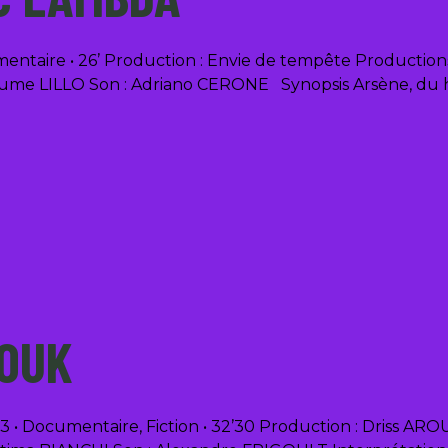
ntaire • 26’ Production : Envie de tempête Production
e LILLO Son : Adriano CERONE Synopsis Arsène, du hau
KOUK
 • Documentaire, Fiction • 32’30 Production : Driss ARO