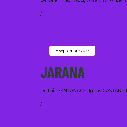
De Orian MICHAELI, Wiaam KHATER Is
/
15 septembre 2023
JARANA
De Laia SANTANACH, Ignasi CASTAÑE
/