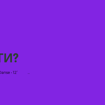
 ТИ?
 • Danse • 12’