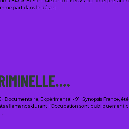
ima BIANCHI Son : Alexandre FRIGOULT Interprétatio
homme part dans le désert
CRIMINELLE….
• Documentaire, Expérimental • 9’ Synopsis France, été
ats allemands durant l'Occupation sont publiquement châ
t